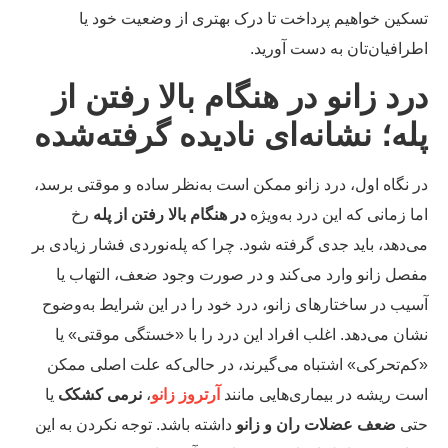
کین خواهیم پرداخت تا درک بهتری از وضعیت خود یا
رافیان‌تان به دست آورید.
رد زانو در هنگام بالا رفتن از
له؛ نشانه‌ای نادیده گرفته‌شده
 نگاه اول، درد زانو ممکن است به‌نظر ساده و موقتی برسد،
ا زمانی که این درد به‌ویژه
در هنگام بالا رفتن از پله
رخ
‌دهد، باید جدی گرفته شود. چرا که پله‌نوردی فشار زیادی بر
صل زانو وارد می‌کند و در صورت وجود ضعف، التهاب یا
یب در ساختارهای زانو، درد خود را در این شرایط به‌وضوح
ان می‌دهد. اغلب افراد این درد را با «خستگی موقتی» یا
م‌تحرکی» اشتباه می‌گیرند، در حالی‌که علت اصلی ممکن
ت ریشه در بیماری‌هایی مانند
آرتروز زانو
،
نرمی کشکک
یا
تی
ضعف عضلات ران و زانو
داشته باشد. توجه نکردن به این