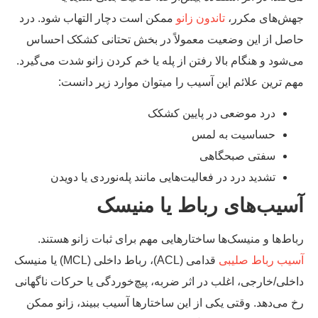
ش‌های مکرر،
تاندون زانو
ممکن است دچار التهاب شود. درد
صل از این وضعیت معمولاً در بخش تحتانی کشکک احساس
‌شود و هنگام بالا رفتن از پله یا خم کردن زانو شدت می‌گیرد.
م ترین علائم این آسیب را میتوان موارد زیر دانست:
درد موضعی در پایین کشکک
حساسیت به لمس
سفتی صبحگاهی
تشدید درد در فعالیت‌هایی مانند پله‌نوردی یا دویدن
سیب‌های رباط یا منیسک
اط‌ها و منیسک‌ها ساختارهایی مهم برای ثبات زانو هستند.
یب رباط صلیبی
قدامی (ACL)، رباط داخلی (MCL) یا منیسک
خلی/خارجی، اغلب در اثر ضربه، پیچ‌خوردگی یا حرکات ناگهانی
 می‌دهد. وقتی یکی از این ساختارها آسیب ببیند، زانو ممکن