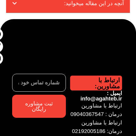
آنچه در این مقاله میخوانید:
ارتباط با
مشاورین:
ایمیل :
info@agahteb.ir
ثبت مشاوره
ارتباط با مشاورین
رایگان
درمان : 09040367547
ارتباط با مشاورین
درمان: 02192005186