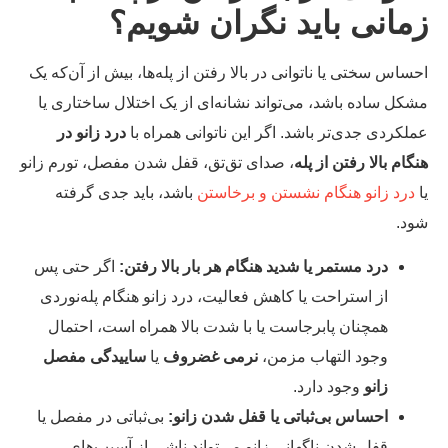
مانی باید نگران شویم؟
ساس سختی یا ناتوانی در بالا رفتن از پله‌ها، بیش از آن‌که یک
کل ساده باشد، می‌تواند نشانه‌ای از یک اختلال ساختاری یا
لکردی جدی‌تر باشد. اگر این ناتوانی همراه با
درد زانو در
گام بالا رفتن از پله
، صدای تق‌تق، قفل شدن مفصل، تورم زانو
درد زانو هنگام نشستن و برخاستن
باشد، باید جدی گرفته
د.
درد مستمر یا شدید هنگام هر بار بالا رفتن:
اگر حتی پس
از استراحت یا کاهش فعالیت، درد زانو هنگام پله‌نوردی
همچنان پابرجاست یا با شدت بالا همراه است، احتمال
وجود التهاب مزمن،
نرمی غضروف
یا
ساییدگی مفصل
زانو
وجود دارد.
احساس بی‌ثباتی یا قفل شدن زانو:
بی‌ثباتی در مفصل یا
قفل شدن ناگهانی زانو می‌تواند ناشی از آسیب‌های