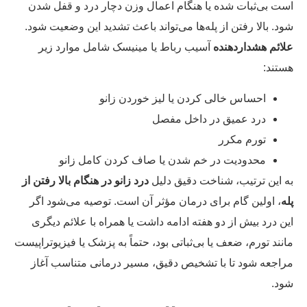
ت بی‌ثبات شده یا هنگام اعمال وزن دچار درد و قفل شدن
د. بالا رفتن از پله‌ها می‌تواند باعث تشدید این وضعیت شود.
ائم هشداردهنده
آسیب رباط یا مینیسک شامل موارد زیر
تند:
احساس خالی کردن یا لیز خوردن زانو
درد عمیق در داخل مفصل
تورم مکرر
محدودیت در خم شدن یا صاف کردن کامل زانو
 این ترتیب، شناخت دقیق دلیل
درد زانو در هنگام بالا رفتن از
ه
، اولین گام برای درمان مؤثر آن است. توصیه می‌شود اگر
ن درد بیش از دو هفته ادامه داشت یا همراه با علائم دیگری
نند تورم، ضعف یا بی‌ثباتی بود، حتماً به پزشک یا فیزیوتراپیست
اجعه شود تا با تشخیص دقیق، مسیر درمانی متناسب آغاز
د.