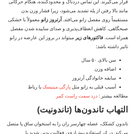
ار می‌گیرند. این تماس دردناک و محدودکننده، هنگام حرکاتی
نند بالا رفتن از پله تشدید می‌شود، زیرا فشار وزن بدن
تقیماً روی مفصل زانو می‌افتد.
آرتروز زانو
معمولاً با خشکی
حگاهی، کاهش انعطاف‌پذیری و صدای ساییده شدن مفصل
راه است.
فاکتورهای زیر
میتواند در بروز این عارضه در زانو
ثیر داشته باشد
:
سن بالای ۵۰ سال
اضافه وزن
سابقه خانوادگی آرتروز
آسیب قبلی به زانو مثل
پارگی مینیسک
یا رباط
العه بیشتر :
درد سمت راست کمر
لتهاب تاندون‌ها (تاندونیت)
ندون کشکک، عضله چهارسر ران را به استخوان ساق پا متصل
‌کند. در اثر استفاده بیش‌از‌حد، فعالیت بدنی شدید یا