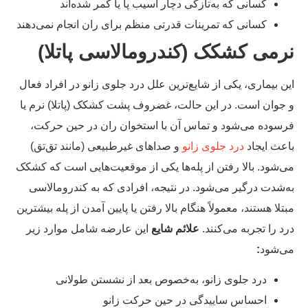
کسانی که به‌تازگی دچار آسیب پا یا کمر شده‌اند
کسانی که تمرینات قدرتی منظم برای ران انجام نمی‌دهند
رمی کشکک (کندرومالاسی پاتلا)
ن بیماری، یکی از شایع‌ترین علل درد جلوی زانو در افراد فعال
جوان است. در این حالت، غضروف پشت کشکک (پاتلا) نرم یا
سوده می‌شود و تماس آن با استخوان ران در حین حرکت،
عث ایجاد
درد جلوی زانو
و صداهای غیرطبیعی (مانند تق‌تق)
‌شود. بالا رفتن از پله‌ها یکی از موقعیت‌هایی است که کشکک
‌شدت درگیر می‌شود. در نتیجه، افرادی که به کندرومالاسی
تلا هستند، معمولاً هنگام بالا رفتن یا پایین آمدن از پله بیشترین
د را تجربه می‌کنند.
علائم شایع
این عارضه شامل موارد زیر
‌شود
:
درد جلوی زانو، به‌خصوص بعد از نشستن طولانی
احساس ساییدگی در حین حرکت زانو